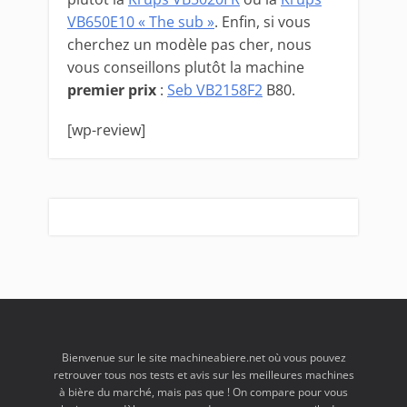
VB650E10 « The sub »
. Enfin, si vous
cherchez un modèle pas cher, nous
vous conseillons plutôt la machine
premier prix
:
Seb VB2158F2
B80.
[wp-review]
Bienvenue sur le site machineabiere.net où vous pouvez
retrouver tous nos tests et avis sur les meilleures machines
à bière du marché, mais pas que ! On compare pour vous