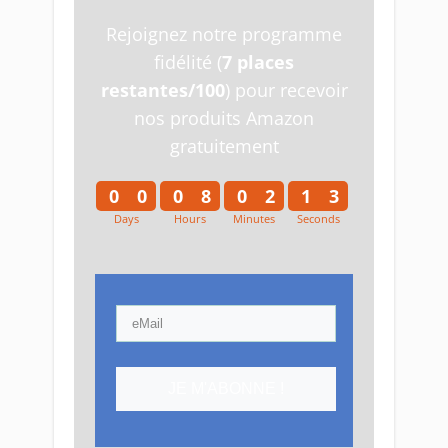
Rejoignez notre programme
fidélité (
7 places
restantes/100
) pour recevoir
nos produits Amazon
gratuitement
0
0
0
8
0
2
1
2
Days
Hours
Minutes
Seconds
0
0
0
8
0
2
1
3
JE M'ABONNE !