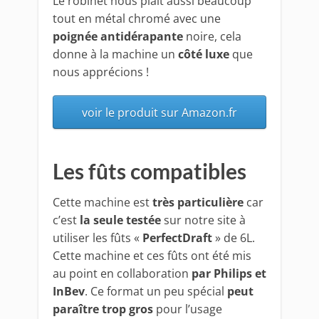
Le robinet nous plait aussi beaucoup
tout en métal chromé avec une
poignée antidérapante
noire, cela
donne à la machine un
côté luxe
que
nous apprécions !
voir le produit sur Amazon.fr
Les fûts compatibles
Cette machine est
très particulière
car
c’est
la seule testée
sur notre site à
utiliser les fûts «
PerfectDraft
» de 6L.
Cette machine et ces fûts ont été mis
au point en collaboration
par Philips et
InBev
. Ce format un peu spécial
peut
paraître trop gros
pour l’usage