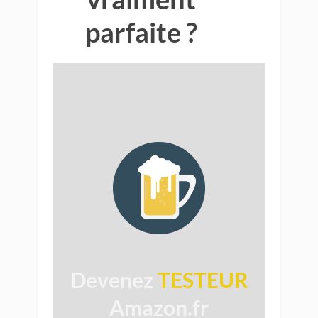
parfaite ?
​
Devenez
TESTEUR
Amazon.fr