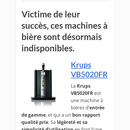
Victime de leur
succès, ces machines à
bière sont désormais
indisponibles.
Krups
VB5020FR
La
Krups
VB5020FR
est
une machine à
bières d’
entrée
de gamme
, et qui a un
bon rapport
qualité prix
. Sa
légèreté et sa
simplicité d’utilisation
en font l’une