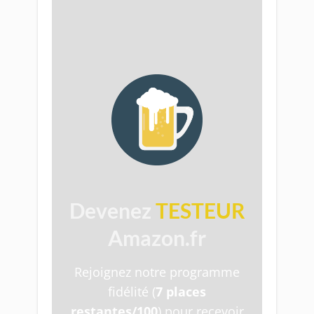
​
Devenez
TESTEUR
Amazon.fr
Rejoignez notre programme
fidélité (
7 places
restantes/100
) pour recevoir