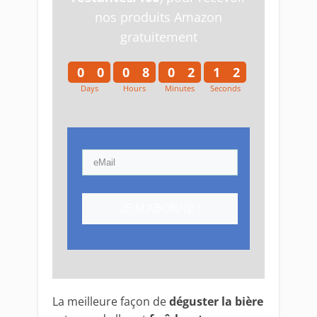
nos produits Amazon
gratuitement
0
0
0
8
0
2
1
1
Days
Hours
Minutes
Seconds
0
0
0
8
0
2
1
2
JE M'ABONNE !
La meilleure façon de
déguster la bière