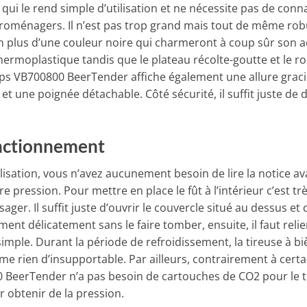
qui le rend simple d’utilisation et ne nécessite pas de conna
oménagers. Il n’est pas trop grand mais tout de même robu
plus d’une couleur noire qui charmeront à coup sûr son acq
thermoplastique tandis que le plateau récolte-goutte et le r
ups VB700800 BeerTender affiche également une allure gracie
t une poignée détachable. Côté sécurité, il suffit juste de 
onctionnement
tilisation, vous n’avez aucunement besoin de lire la notice a
e pression. Pour mettre en place le fût à l’intérieur c’est très
ger. Il suffit juste d’ouvrir le couvercle situé au dessus et d
ment délicatement sans le faire tomber, ensuite, il faut rel
 simple. Durant la période de refroidissement, la tireuse à b
 rien d’insupportable. Par ailleurs, contrairement à certa
0 BeerTender n’a pas besoin de cartouches de CO2 pour le tir
ur obtenir de la pression.