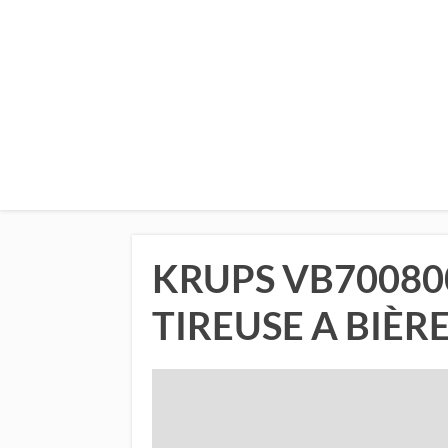
KRUPS VB700800
TIREUSE A BIÈR
​