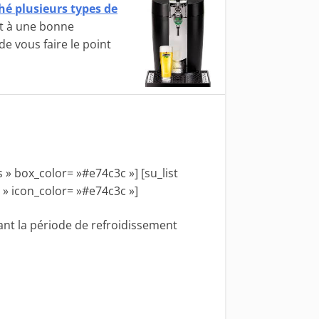
hé plusieurs types de
ut à une bonne
e vous faire le point
 » box_color= »#e74c3c »] [su_list
» icon_color= »#e74c3c »]
nt la période de refroidissement