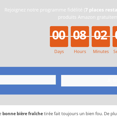
Rejoignez notre programme fidélité (
7 places rest
produits Amazon gratuite
0
0
0
8
0
2
Days
Hours
Minutes
S
0
0
0
8
0
2
JE M
ne
bonne bière fraîche
tirée fait toujours un bien fou.
De plus