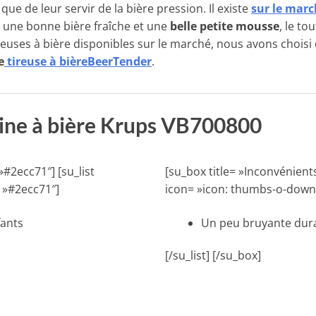
que de leur servir de la bière pression. Il existe
sur le marc
 une bonne bière fraîche et une
belle petite mousse
, le to
uses à bière disponibles sur le marché, nous avons choisi d
e
tireuse à bièreBeerTender
.
hine à bière Krups VB700800
»#2ecc71″] [su_list
[su_box title= »Inconvénients
 »#2ecc71″]
icon= »icon: thumbs-o-down 
fants
Un peu bruyante dura
[/su_list] [/su_box]