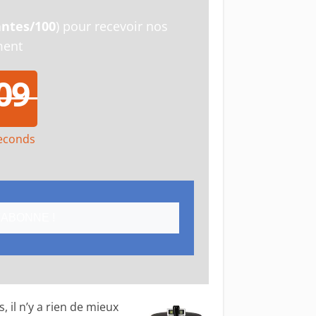
antes/100
) pour recevoir nos
ment
0
9
econds
1
0
'ABONNE !
, il n’y a rien de mieux