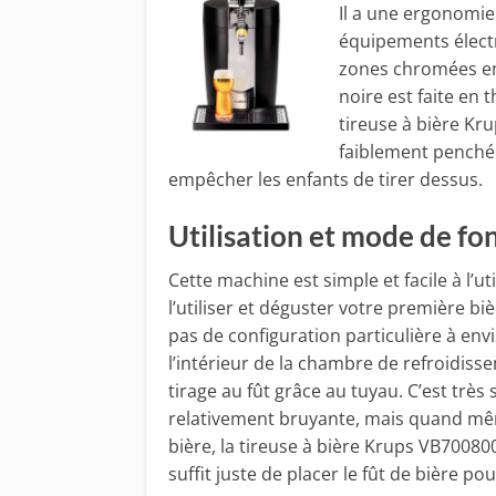
Il a une ergonomie 
équipements électr
zones chromées en 
noire est faite en 
tireuse à bière Kr
faiblement penché e
empêcher les enfants de tirer dessus.
Utilisation et mode de f
Cette machine est simple et facile à l’u
l’utiliser et déguster votre première bièr
pas de configuration particulière à envisa
l’intérieur de la chambre de refroidisse
tirage au fût grâce au tuyau. C’est très
relativement bruyante, mais quand même
bière, la tireuse à bière Krups VB70080
suffit juste de placer le fût de bière po