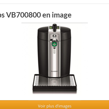
ups VB700800 en image
Voir plus d’images