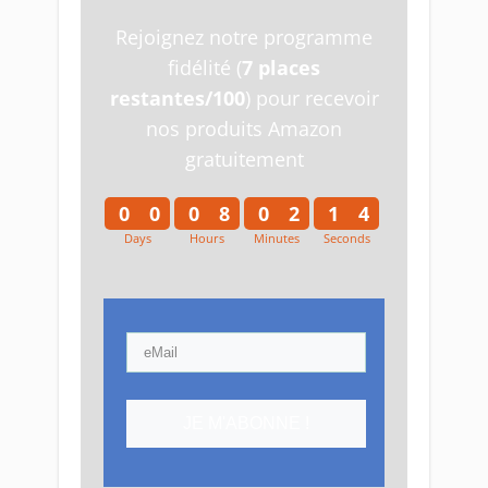
Rejoignez notre programme
fidélité (
7 places
restantes/100
) pour recevoir
nos produits Amazon
gratuitement
0
0
0
8
0
2
1
4
Days
Hours
Minutes
Seconds
0
0
0
8
0
2
1
5
JE M'ABONNE !