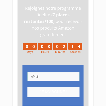
Rejoignez notre programme
fidélité (
7 places
restantes/100
) pour recevoir
nos produits Amazon
gratuitement
0
0
0
8
0
2
1
4
Days
Hours
Minutes
Seconds
0
0
0
8
0
2
1
5
JE M'ABONNE !