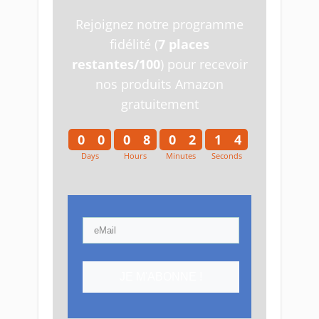
Rejoignez notre programme
fidélité (
7 places
restantes/100
) pour recevoir
nos produits Amazon
gratuitement
0
0
0
8
0
2
1
4
Days
Hours
Minutes
Seconds
0
0
0
8
0
2
1
5
JE M'ABONNE !