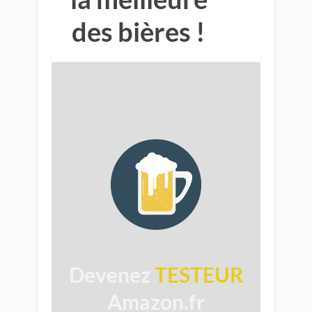
des bières !
​
Devenez
TESTEUR
Amazon.fr