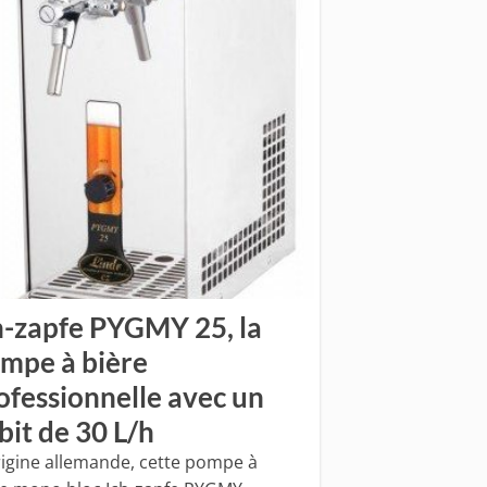
h-zapfe PYGMY 25, la
mpe à bière
ofessionnelle avec un
bit de 30 L/h
rigine allemande, cette pompe à