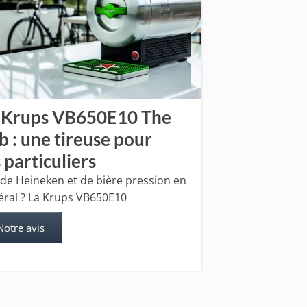
 Krups VB650E10 The
b : une tireuse pour
s particuliers
de Heineken et de bière pression en
éral ? La Krups VB650E10
Notre avis