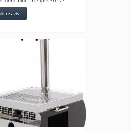
re mono bloc Ich-zapfe PYGMY
Notre avis