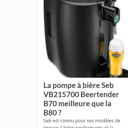
La pompe à bière Seb
VB215700 Beertender
B70 meilleure que la
B80 ?
Seb est connu pour ses modèles de
tireuse à bière performants et la