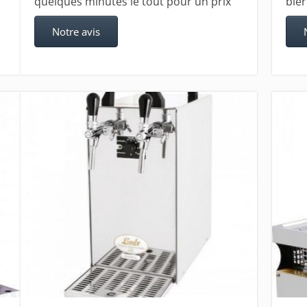
quelques minutes le tout pour un prix
biè
Notre avis